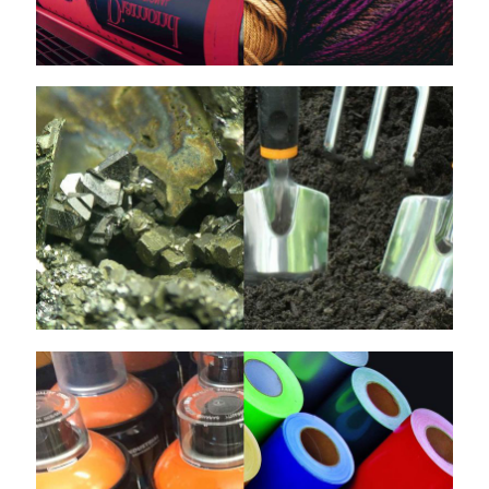
Ácido Sulfúrico
Metil Etil Cetona